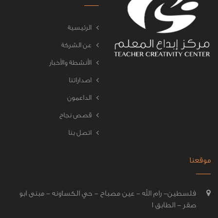
الرئيسية
عن الشركة
الأنشطة والأخبار
اصداراتنا
الداعمون
قصص نجاح
اتصل بنا
موقعنا
فلسطين- رام الله - عين مصباح - حي الكساونه - مبنى ابو
صقر - الطابق 1