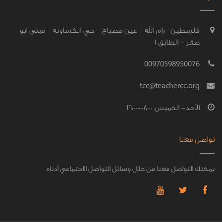
فلسطين- رام الله - عين مصباح - حي الكساونه - مبنى ابو
صقر - الطابق 1
00970598950076
tcc@teachercc.org
الأحد- الخميس 08:00-16:00
تواصل معنا
يمكنك التواصل معنا من خلال وسائل التواصل الاجتماعي أدناه