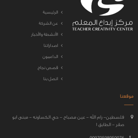
الرئيسية
عن الشركة
الأنشطة والأخبار
اصداراتنا
الداعمون
قصص نجاح
اتصل بنا
موقعنا
فلسطين- رام الله - عين مصباح - حي الكساونه - مبنى ابو
صقر - الطابق 1