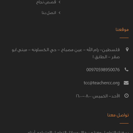
قصص نجاح
اتصل بنا
موقعنا
فلسطين- رام الله - عين مصباح - حي الكساونه - مبنى ابو
صقر - الطابق 1
00970598950076
tcc@teachercc.org
الأحد- الخميس 08:00-16:00
تواصل معنا
يمكنك التواصل معنا من خلال وسائل التواصل الاجتماعي أدناه