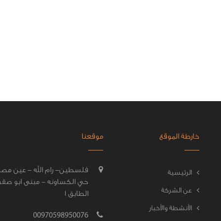
خارطة الموقع
موقعنا
فلسطين- رام الله - عين مصب
الرئيسية
حي الكساونه - مبنى ابو صقر
عن الشركة
الطابق 1
الأنشطة والأخبار
00970598950076