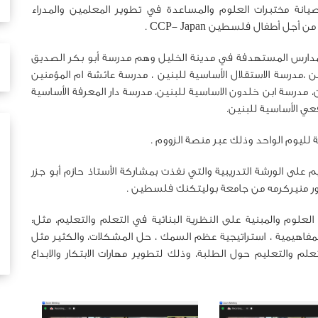
انة مختبرات العلوم والمساعدة في تطوير المعلمين والمدراء
ل أطفال فلسطين CCP- Japan .
يب 18 معلمة ومعلم و 9 من مدراء المدارس المستهدفة في مدينة الخليل وهم مدرسة أبو بكر الصديق
ن ،مدرسة الاستقلال الأساسية للبنين ، مدرسة عائشة ام المؤمنين
، مدرسة ابن خلدون الاساسية للبنين، مدرسة دار المعرفة الأساسية
عي الأساسية للبنين.
على الورشة التدريبية والتي نفذت بمشاركة الأستاذ حازم أبو جزر
دكتور منيركرمه من جامعة بوليتكنك فلسطين .
علوم والمبنية على النظرية البنائية في التعلم والتعليم، مثل:
المفاهيمية ، استراتيجية عظم السمك ، حل المشكلات، والكثير مثل
لم والتعليم حول الطلبة، وذلك لتطوير مهارات الابتكار والابداع