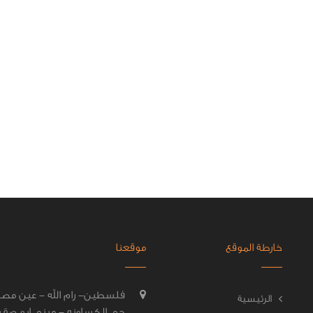
خارطة الموقع
موقعنا
فلسطين- رام الله - عين مصب
الرئيسية
حي الكساونه - مبنى ابو صقر