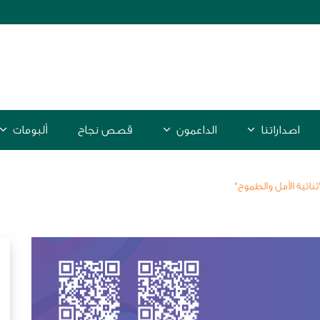
اصداراتنا
الداعمون
قصص نجاح
ألبومات
ثنائية الأمل والطموح"