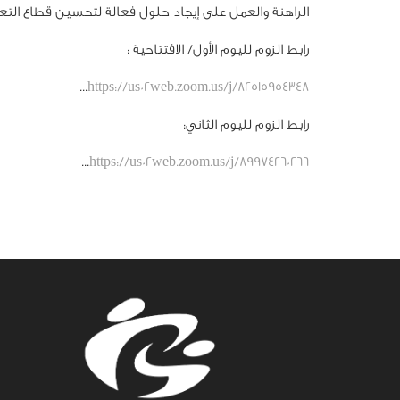
الراهنة والعمل على إيجاد حلول فعالة لتحسين قطاع التع
رابط الزوم لليوم الأول/ الافتتاحية :
...
https://us02web.zoom.us/j/82515954348
رابط الزوم لليوم الثاني:
...
https://us02web.zoom.us/j/89974260266