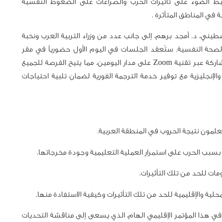
 المؤتمر إلى تسليط الضوء على تأثيرات الحرب والصراعات على الضغوط النفسية
 في المناطق المتأثرة .
سطيني، د. أمجد برهم، إلى جانب عدد من وزراء التربية العرب ونخبة
والصحة النفسية. ستُعقد الجلسات في اليوم الأول حضورياً في مقر
الهلال الأحمر برام الله/فلسطين ، بالإضافة إلى توفير المشاركة عبر تقنية Zoom على مدار اليومين، مما يتيح الفرصة للجميع
والإنجليزية مع توفير خدمة الترجمة الفورية لضمان تلبية احتياجات
لمون نتيجة الحروب في المنطقة العربية.
بسبب الحرب على استمرار العملية التعليمية وجودة مخرجاتها.
ات للحد من تلك التأثيرات.
حلية والإقليمية للحد من تلك التأثيرات وكيفية الاستفادة منها.
ي هذا المؤتمر الإقليمي الهام، الذي يسعى إلى مناقشة التحديات