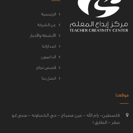
الرئيسية
عن الشركة
الأنشطة والأخبار
اصداراتنا
الداعمون
قصص نجاح
اتصل بنا
موقعنا
فلسطين- رام الله - عين مصباح - حي الكساونه - مبنى ابو
صقر - الطابق 1