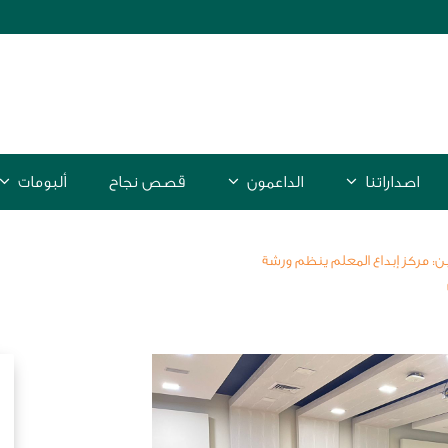
اصداراتنا
الداعمون
قصص نجاح
ألبومات
: مركز إبداع المعلم ينظم ورشة