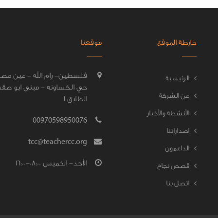
خارطة الموقع
موقعنا
فلسطين- رام الله - عين مصب
الرئيسية
حي الكساونه - مبنى ابو صقر
عن الشركة
الطابق 1
الأنشطة والأخبار
00970598950076
اصداراتنا
tcc@teachercc.org
الداعمون
الأحد- الخميس 08:00-16:00
قصص نجاح
اتصل بنا