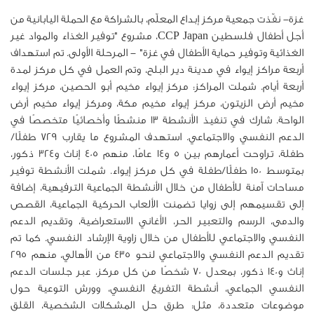
غزة- نفّذت جمعية مركز إبداع المعلّم، بالشراكة مع الحملة اليابانية من
أجل أطفال فلسطين CCP Japan، مشروع "توفير الغذاء والمواد غير
الغذائية وتوفير حماية الأطفال في غزة" - المرحلة الأولى. تم استهداف
أربعة مراكز إيواء في مدينة دير البلح، وتم العمل في كل مركز لمدة
أربعة أيام. شملت المراكز: مركز إيواء مخيم أبو الحصين، مركز إيواء
مخيم أرض الزيتون، مركز إيواء مخيم مكة، ومركز إيواء مخيم أرض
الواحة. شارك في تنفيذ الأنشطة 13 منشطًا وأخصائيًا متخصصًا في
الدعم النفسي والاجتماعي. استهدف المشروع ما يقارب 729 طفلًا/
طفلة، تراوحت أعمارهم بين 5 و14 عامًا، منهم 405 إناث و324 ذكور،
بمتوسط 150 طفلًا/طفلة في كل مركز إيواء. شملت الأنشطة توفير
مساحات آمنة للأطفال من خلال الأنشطة الجماعية الترفيهية، إضافة
إلى تقسيمهم إلى زوايا تضمنت الألعاب الحركية الجماعية، القصص
والدمى، الرسم والتعبير الحر، الأغاني الاستعراضية، وتقديم الدعم
النفسي والاجتماعي للأطفال من خلال زاوية الإرشاد النفسي. كما تم
تقديم الدعم النفسي والاجتماعي لنحو 435 من الأهالي، منهم 295
إناث و140 ذكور، بمعدل 70 شخصًا من كل مركز، عبر جلسات الدعم
النفسي الجماعي، أنشطة التفريغ النفسي، وورش التوعية حول
موضوعات متعددة، مثل: طرق حل المشكلات الشخصية، القلق