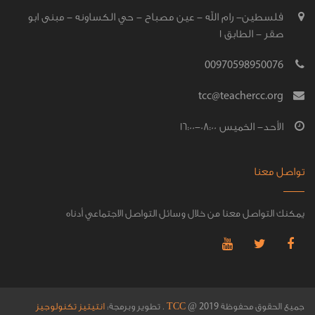
فلسطين- رام الله - عين مصباح - حي الكساونه - مبنى ابو
صقر - الطابق 1
00970598950076
tcc@teachercc.org
الأحد- الخميس 08:00-16:00
تواصل معنا
يمكنك التواصل معنا من خلال وسائل التواصل الاجتماعي أدناه
جميع الحقوق محفوظة
@
TCC
. تطوير وبرمجة:
انتيتيز تكنولوجيز
2019