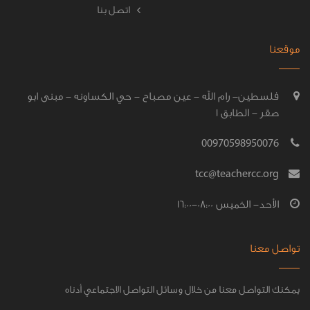
اتصل بنا
موقعنا
فلسطين- رام الله - عين مصباح - حي الكساونه - مبنى ابو
صقر - الطابق 1
00970598950076
tcc@teachercc.org
الأحد- الخميس 08:00-16:00
تواصل معنا
يمكنك التواصل معنا من خلال وسائل التواصل الاجتماعي أدناه