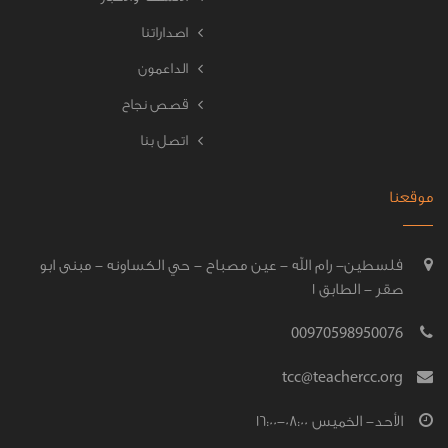
اصداراتنا
الداعمون
قصص نجاح
اتصل بنا
موقعنا
فلسطين- رام الله - عين مصباح - حي الكساونه - مبنى ابو
صقر - الطابق 1
00970598950076
tcc@teachercc.org
الأحد- الخميس 08:00-16:00