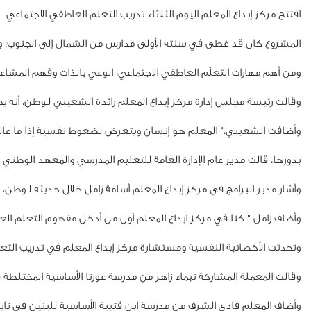
افتتح مركز إبداع المعلم اليوم الثلاثاء تدريب التعلم العاطفي الاجتماعي في جمعية الهلال الأحمر الفلسطيني بالبيرة، والذي يستهدف العام الحالي 29 مدرسة في شمال الضفة ضمن مشروع "الوصول
المشروع كان قد غطى في سنته الأولى مدارس من الشمال إلى الجنوب، وير
ومن أهم مهارات التعلّم العاطفي الاجتماعي: الوعي بالذات وفهم المشاعر 
وقالت رئيسة مجلس إدارة مركز إبداع المعلم رائدة الشعيبي لـوطن، أن
وأضافت الشعيبي،" المعلم هو إنسان ويتعرض لضغوط نفسية إذا ما عال
بدورها، قالت مدير عام الإدارة العامة للتعليم المدرسي والمعهد الوطني
وأشار مدير البرامج في مركز إبداع المعلم أسامة زامل خلال حديثه لـوطن، إلى
وأضاف زامل " كنا في مركز ابداع المعلم أول من أدخل مفهوم التعلم ال
وتحدثت الأخصائية النفسية ومستشارة مركز إبداع المعلم في تدريب التعلم
وقالت المعملة المشاركة تيماء زاهر من مدرسة عورتا الأساسية المختلط
وأضاف المعلم فادي الشرف من مدرسة ابن قتيبة الأساسية للبنين في نا