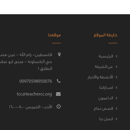
خارطة الموقع
موقعنا
فلسطين- رام الله - عين مصب
الرئيسية
حي الكساونه - مبنى ابو صقر
عن الشركة
الطابق 1
الأنشطة والأخبار
00970598950076
اصداراتنا
tcc@teachercc.org
الداعمون
الأحد- الخميس 08:00-16:00
قصص نجاح
اتصل بنا