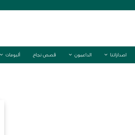
اصداراتنا
الداعمون
قصص نجاح
ألبومات