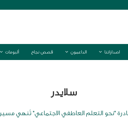
اصداراتنا
الداعمون
قصص نجاح
ألبومات
سلايدر
بادرة "نحو التعلم العاطفي الاجتماعي" تُنهي مسي